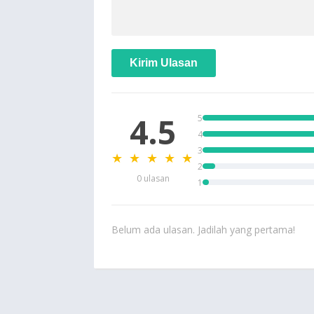
Kirim Ulasan
4.5
5
4
3
★ ★ ★ ★ ★
2
0 ulasan
1
Belum ada ulasan. Jadilah yang pertama!