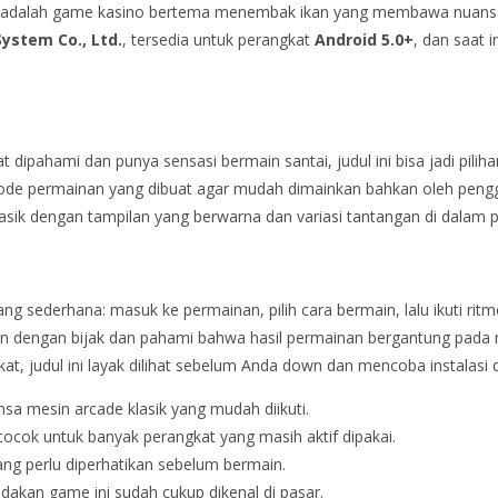
adalah game kasino bertema menembak ikan yang membawa nuansa mes
ystem Co., Ltd.
, tersedia untuk perangkat
Android 5.0+
, dan saat i
dipahami dan punya sensasi bermain santai, judul ini bisa jadi pili
 permainan yang dibuat agar mudah dimainkan bahkan oleh pengguna
sik dengan tampilan yang berwarna dan variasi tantangan di dalam 
ang sederhana: masuk ke permainan, pilih cara bermain, lalu ikuti r
an dengan bijak dan pahami bahwa hasil permainan bergantung pada
at, judul ini layak dilihat sebelum Anda down dan mencoba instalasi 
a mesin arcade klasik yang mudah diikuti.
cocok untuk banyak perangkat yang masih aktif dipakai.
ang perlu diperhatikan sebelum bermain.
ndakan game ini sudah cukup dikenal di pasar.