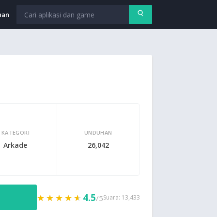
nan
KATEGORI
UNDUHAN
Arkade
26,042
4.5
★★★★★
★★★★★
/5
Suara: 13,433