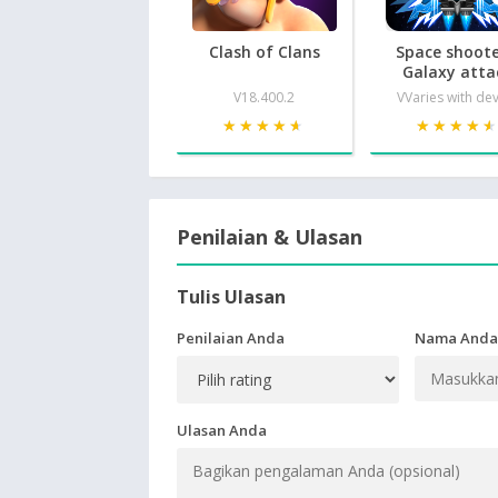
Clash of Clans
Space shoote
Galaxy atta
V18.400.2
VVaries with de
★★★★★
★★★★★
★★★★
★★★★
Penilaian & Ulasan
Tulis Ulasan
Penilaian Anda
Nama Anda
Ulasan Anda