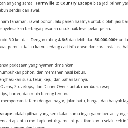
anian yang santai,
FarmVille 2: Country Escape
bisa jadi pilihan y
n sendiri dari awal.
anam tanaman, rawat pohon, lalu panen hasilnya untuk diolah jadi ba
yelesaikan berbagai pesanan untuk naik level pelan-pelan.
roid 5.0 ke atas. Dengan rating
4.6/5
dan lebih dari
50.000.000+
unduh
uat pemula. Kalau kamu sedang cari info down dan cara instalasi, ha
uansa pedesaan yang nyaman dimainkan.
umbuhkan pohon, dan memanen hasil kebun.
ghasilkan susu, telur, keju, dan bahan lainnya.
y Ovens, Stovetops, dan Dinner Ovens untuk membuat resep.
 tips, barter, dan main bareng teman.
mempercantik farm dengan pagar, jalan batu, bunga, dan banyak lag
Escape
adalah pilihan yang seru kalau kamu ingin game bertani yang 
encari apk atau mod apk untuk game ini, pastikan kamu selalu cek info
rosesnya aman dan lancar.