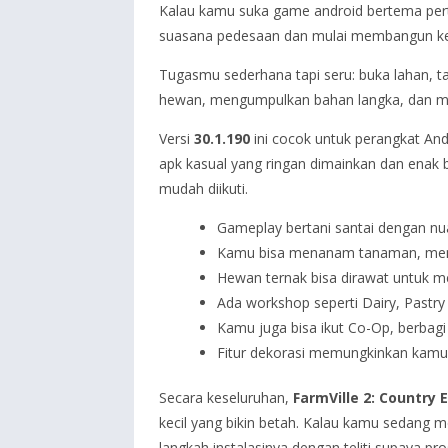
Kalau kamu suka game android bertema pert
suasana pedesaan dan mulai membangun kebu
Tugasmu sederhana tapi seru: buka lahan, t
hewan, mengumpulkan bahan langka, dan men
Versi
30.1.190
ini cocok untuk perangkat And
apk kasual yang ringan dimainkan dan enak b
mudah diikuti.
Gameplay bertani santai dengan n
Kamu bisa menanam tanaman, men
Hewan ternak bisa dirawat untuk men
Ada workshop seperti Dairy, Pastr
Kamu juga bisa ikut Co-Op, berbagi
Fitur dekorasi memungkinkan kamu 
Secara keseluruhan,
FarmVille 2: Country 
kecil yang bikin betah. Kalau kamu sedang m
langkah instalasinya dengan teliti supaya p