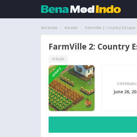
Beranda
Beranda
Arkade
FarmVille 2: Country Escape
Aplikasi
FarmVille 2: Country 
Permainan
Arkade
UPDATE
Cari
DIPERBARU
June 26, 2