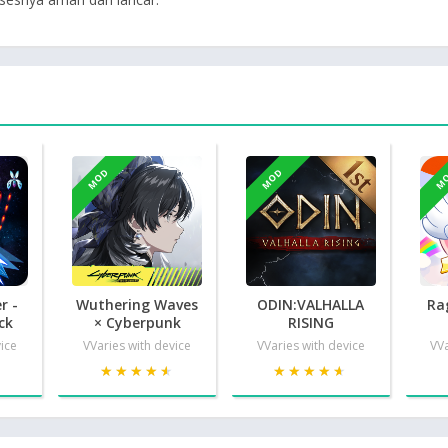
MOD
MOD
M
r -
Wuthering Waves
ODIN:VALHALLA
Ra
ck
× Cyberpunk
RISING
vice
VVaries with device
VVaries with device
VVa
★
★
★★★★★
★★★★★
★★★★★
★★★★★