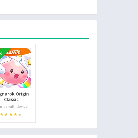
OD
gnarok Origin
Classic
ries with device
★★★★★
★★★★★