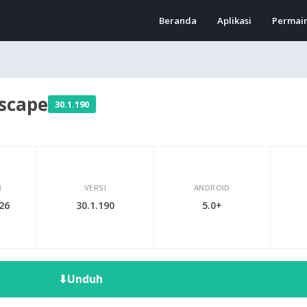
Beranda
Aplikasi
Permai
Escape
30.1.190
I
VERSI
ANDROID
026
30.1.190
5.0+
⬇
Unduh