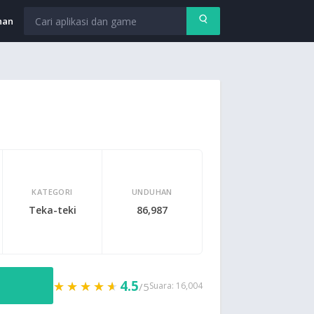
nan
KATEGORI
UNDUHAN
Teka-teki
86,987
4.5
★★★★★
★★★★★
/5
Suara: 16,004