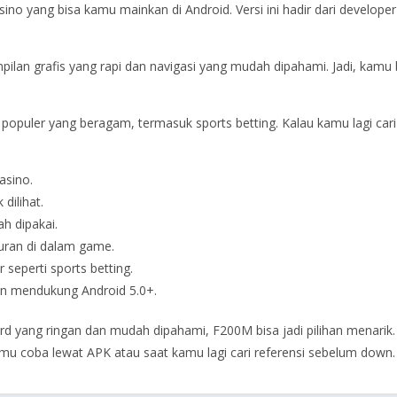
no yang bisa kamu mainkan di Android. Versi ini hadir dari develope
n grafis yang rapi dan navigasi yang mudah dipahami. Jadi, kamu b
 populer yang beragam, termasuk sports betting. Kalau kamu lagi car
asino.
dilihat.
ah dipakai.
uran di dalam game.
seperti sports betting.
dan mendukung Android 5.0+.
 yang ringan dan mudah dipahami, F200M bisa jadi pilihan menarik. D
amu coba lewat APK atau saat kamu lagi cari referensi sebelum down.