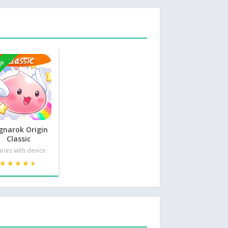
OD
gnarok Origin
Classic
ries with device
★★★★★
★★★★★