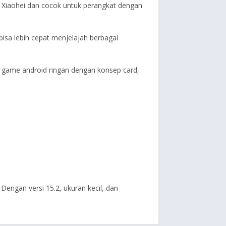
r Xiaohei dan cocok untuk perangkat dengan
isa lebih cepat menjelajah berbagai
i game android ringan dengan konsep card,
engan versi 15.2, ukuran kecil, dan