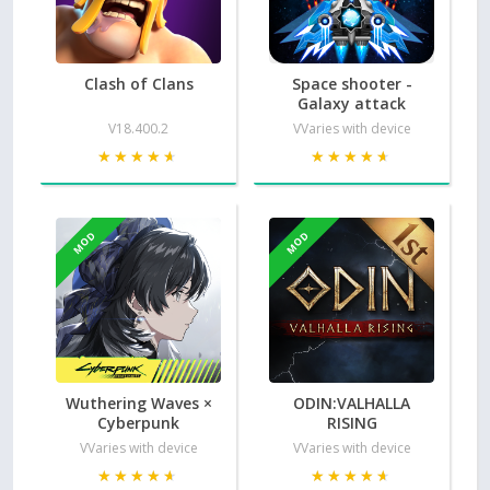
Clash of Clans
Space shooter -
Galaxy attack
V18.400.2
VVaries with device
★★★★★
★★★★★
★★★★★
★★★★★
MOD
MOD
Wuthering Waves ×
ODIN:VALHALLA
Cyberpunk
RISING
VVaries with device
VVaries with device
★★★★★
★★★★★
★★★★★
★★★★★