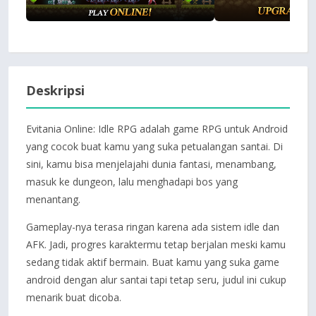
Deskripsi
Evitania Online: Idle RPG adalah game RPG untuk Android
yang cocok buat kamu yang suka petualangan santai. Di
sini, kamu bisa menjelajahi dunia fantasi, menambang,
masuk ke dungeon, lalu menghadapi bos yang
menantang.
Gameplay-nya terasa ringan karena ada sistem idle dan
AFK. Jadi, progres karaktermu tetap berjalan meski kamu
sedang tidak aktif bermain. Buat kamu yang suka game
android dengan alur santai tapi tetap seru, judul ini cukup
menarik buat dicoba.