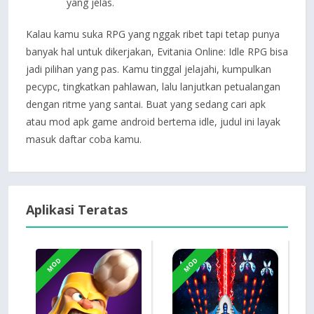
yang jelas.
Kalau kamu suka RPG yang nggak ribet tapi tetap punya
banyak hal untuk dikerjakan, Evitania Online: Idle RPG bisa
jadi pilihan yang pas. Kamu tinggal jelajahi, kumpulkan
ресурс, tingkatkan pahlawan, lalu lanjutkan petualangan
dengan ritme yang santai. Buat yang sedang cari apk
atau mod apk game android bertema idle, judul ini layak
masuk daftar coba kamu.
Aplikasi Teratas
MOD
MOD