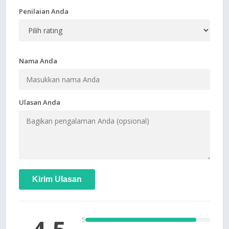
Penilaian Anda
Nama Anda
Ulasan Anda
Kirim Ulasan
5