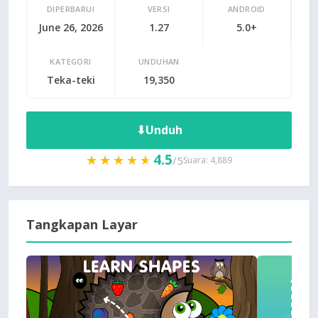
DIPERBARUI
VERSI
ANDROID
June 26, 2026
1.27
5.0+
KATEGORI
UNDUHAN
Teka-teki
19,350
⬇
Unduh
4.5
★★★★★
★★★★★
/5
Suara: 4,889
Tangkapan Layar