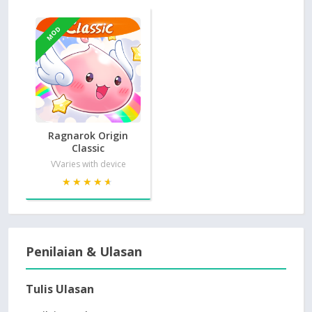
MOD
Ragnarok Origin
Classic
VVaries with device
★★★★★
★★★★★
Penilaian & Ulasan
Tulis Ulasan