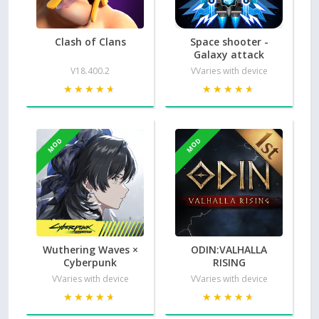
Clash of Clans
Space shooter -
Galaxy attack
V18.400.2
VVaries with device
★★★★★
★★★★★
★★★★★
★★★★★
MOD
MOD
Wuthering Waves ×
ODIN:VALHALLA
Cyberpunk
RISING
VVaries with device
VVaries with device
★★★★★
★★★★★
★★★★★
★★★★★