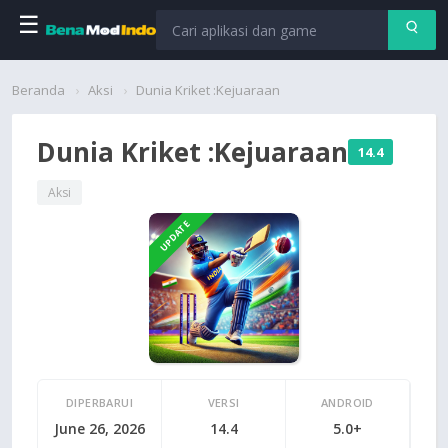
☰
Beranda
Beranda
Aksi
Dunia Kriket :Kejuaraan
Aplikasi
Dunia Kriket :Kejuaraan
14.4
Permainan
Aksi
UPDATE
Cari
DIPERBARUI
VERSI
ANDROID
June 26, 2026
14.4
5.0+