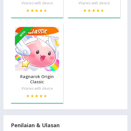
VVaries with device
VVaries with device
★★★★★
★★★★★
★★★★★
★★★★★
MOD
Ragnarok Origin
Classic
VVaries with device
★★★★★
★★★★★
Penilaian & Ulasan