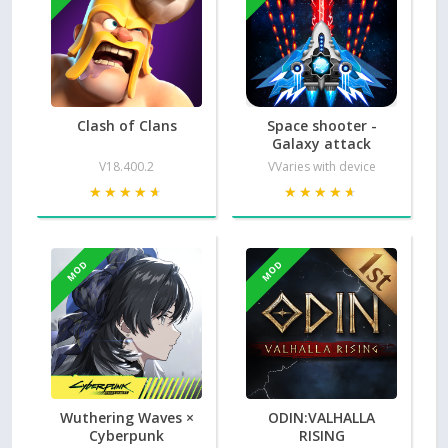
Clash of Clans
Space shooter -
Galaxy attack
V18.400.2
VVaries with device
★★★★★
★★★★★
★★★★★
★★★★★
MOD
MOD
Wuthering Waves ×
ODIN:VALHALLA
Cyberpunk
RISING