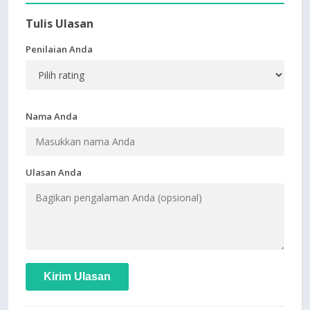
Tulis Ulasan
Penilaian Anda
Nama Anda
Ulasan Anda
Kirim Ulasan