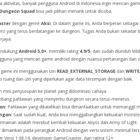
la aktivitas, banyak pengguna Android di Indonesia ingin mencari game
Dungeon Squad
bisa jadi pilihan menarik untuk dicoba.
ster
dengan genre
Aksi
. Di dalam game ini, Anda berperan sebaga
o yang terus berdatangan ke dungeon. Tugas Anda bukan sekadar be
rjaya.
endukung
Android 5.0+
, memiliki rating
4.9/5
, dan sudah diunduh lebi
engguna yang mencari game android dengan nuansa pertarungan dan st
 game ini menggunakan izin
READ_EXTERNAL_STORAGE
dan
WRITE
ki ruang dan izin yang diperlukan agar data tersimpan dengan baik.
misi penyusupan ke planet yang didominasi cahaya.
bang pahlawan yang menyerbu dungeon secara terus-menerus.
an:
Pahlawan yang dikalahkan bisa dimanfaatkan untuk memanggil m
ungan:
Saat sudah kuat, Anda bisa menggabungkan kekuatan monster
mainan adalah merebut kembali kekuatan Abyss dari Army of Light.
dimainkan pada perangkat Android dengan versi sistem minimal ters
m:
Versi 1.08.14, developer GameCoaster, dan rating 12+.