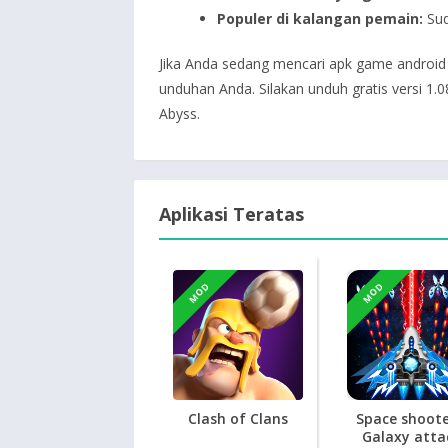
Populer di kalangan pemain:
Sud
Jika Anda sedang mencari apk game android 
unduhan Anda. Silakan unduh gratis versi 1
Abyss.
Aplikasi Teratas
MOD
MOD
Clash of Clans
Space shoote
Galaxy atta