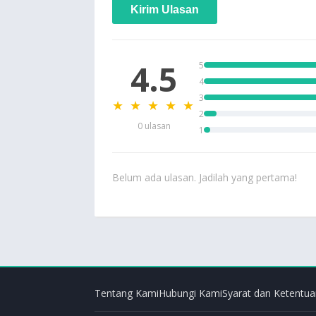
Kirim Ulasan
4.5
5
4
3
★ ★ ★ ★ ★
2
0 ulasan
1
Belum ada ulasan. Jadilah yang pertama!
Tentang Kami
Hubungi Kami
Syarat dan Ketentua