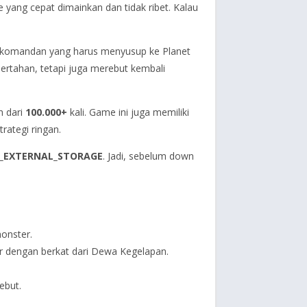
 yang cepat dimainkan dan tidak ribet. Kalau
i komandan yang harus menyusup ke Planet
rtahan, tetapi juga merebut kembali
h dari
100.000+
kali. Game ini juga memiliki
rategi ringan.
_EXTERNAL_STORAGE
. Jadi, sebelum down
onster.
 dengan berkat dari Dewa Kegelapan.
ebut.