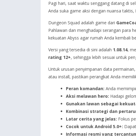
Pagi hari, saat waktu senggang datang di se
Anda suka game aksi dengan nuansa taktis,
Dungeon Squad adalah game dari
GameCoa
Pahlawan dan menghadapi serangan para her
kekuatan Abyss agar rumah Anda kembali be
Versi yang tersedia di sini adalah
1.08.14
, m
rating 12+
, sehingga lebih sesuai untuk p
Untuk urusan penyimpanan data permainan,
atau install, pastikan perangkat Anda memili
Peran komandan:
Anda memimpin 
Aksi melawan hero:
Hadapi gelom
Gunakan lawan sebagai kekuat
Kombinasi strategi dan pertar
Latar cerita yang jelas:
Fokus per
Cocok untuk Android 5.0+:
Dapat 
Informasi resmi yang tercantu