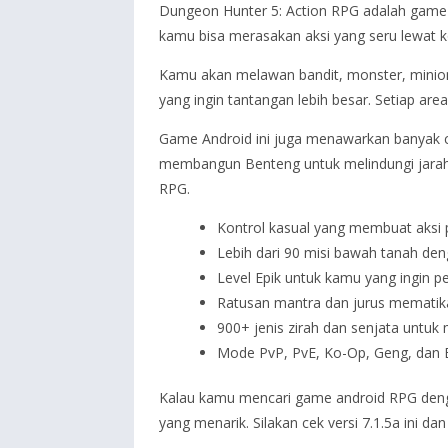
Dungeon Hunter 5: Action RPG adalah game 
kamu bisa merasakan aksi yang seru lewat kon
Kamu akan melawan bandit, monster, minion ib
yang ingin tantangan lebih besar. Setiap are
Game Android ini juga menawarkan banyak 
membangun Benteng untuk melindungi jarahan
RPG.
Kontrol kasual yang membuat aksi 
Lebih dari 90 misi bawah tanah de
Level Epik untuk kamu yang ingin p
Ratusan mantra dan jurus mematika
900+ jenis zirah dan senjata untu
Mode PvP, PvE, Ko-Op, Geng, dan B
Kalau kamu mencari game android RPG dengan
yang menarik. Silakan cek versi 7.1.5a ini d