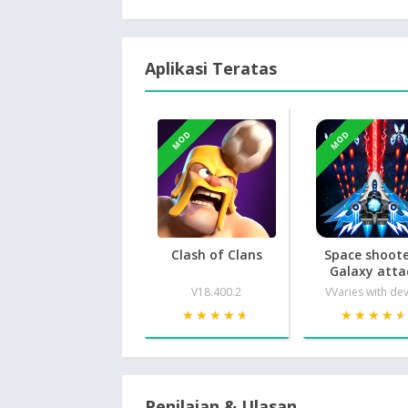
Aplikasi Teratas
MOD
MOD
Clash of Clans
Space shoote
Galaxy atta
V18.400.2
VVaries with de
★★★★★
★★★★★
★★★★
★★★★
Penilaian & Ulasan