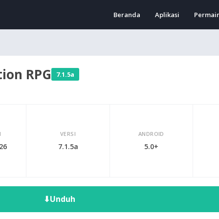
Beranda
Aplikasi
Permai
tion RPG
7.1.5a
I
VERSI
ANDROID
026
7.1.5a
5.0+
⬇
Unduh