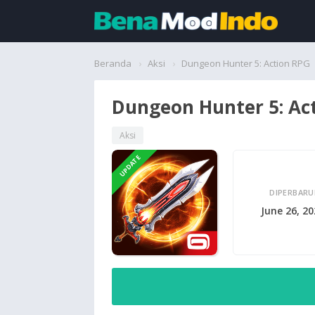
Beranda
Beranda
Aksi
Dungeon Hunter 5: Action RPG
Aplikasi
Dungeon Hunter 5: Ac
Permainan
Aksi
UPDATE
Cari
DIPERBARU
June 26, 2