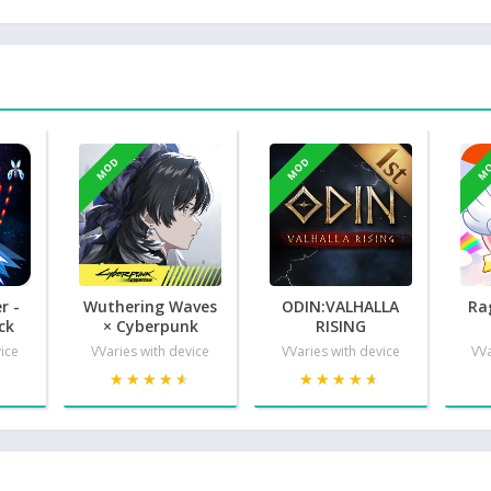
MOD
MOD
M
r -
Wuthering Waves
ODIN:VALHALLA
Ra
ck
× Cyberpunk
RISING
vice
VVaries with device
VVaries with device
VVa
★
★
★★★★★
★★★★★
★★★★★
★★★★★