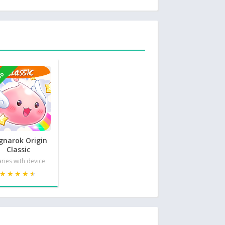
OD
gnarok Origin
Classic
ries with device
★★★★★
★★★★★