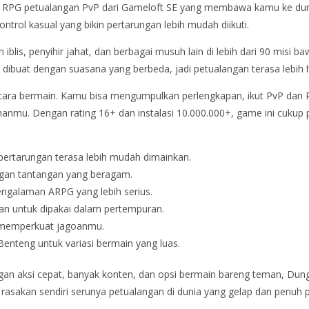
RPG petualangan PvP dari Gameloft SE yang membawa kamu ke dunia 
trol kasual yang bikin pertarungan lebih mudah diikuti.
lis, penyihir jahat, dan berbagai musuh lain di lebih dari 90 misi b
a dibuat dengan suasana yang berbeda, jadi petualangan terasa lebih 
cara bermain. Kamu bisa mengumpulkan perlengkapan, ikut PvP dan
mu. Dengan rating 16+ dan instalasi 10.000.000+, game ini cukup p
pertarungan terasa lebih mudah dimainkan.
ngan tantangan yang beragam.
engalaman ARPG yang lebih serius.
n untuk dipakai dalam pertempuran.
k memperkuat jagoanmu.
enteng untuk variasi bermain yang luas.
 aksi cepat, banyak konten, dan opsi bermain bareng teman, Dungeo
an rasakan sendiri serunya petualangan di dunia yang gelap dan penuh 