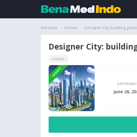
Beranda
Beranda
Arkade
Designer City: building game
Aplikasi
Designer City: buildi
Permainan
Arkade
UPDATE
Cari
DIPERBARU
June 26, 2