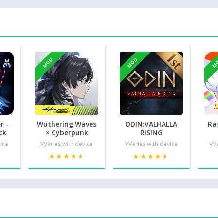
MOD
MOD
M
r -
Wuthering Waves
ODIN:VALHALLA
Ra
ck
× Cyberpunk
RISING
vice
VVaries with device
VVaries with device
VVa
★
★
★★★★★
★★★★★
★★★★★
★★★★★