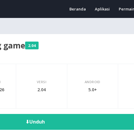
Beranda
Aplikasi
Permai
ng game
2.04
I
VERSI
ANDROID
026
2.04
5.0+
⬇
Unduh