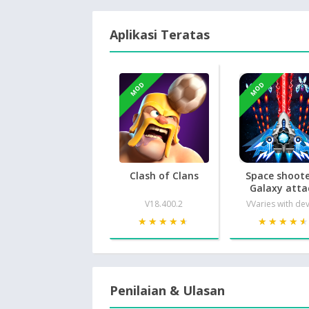
Aplikasi Teratas
MOD
MOD
Clash of Clans
Space shoote
Galaxy atta
V18.400.2
VVaries with de
★★★★★
★★★★★
★★★★
★★★★
Penilaian & Ulasan