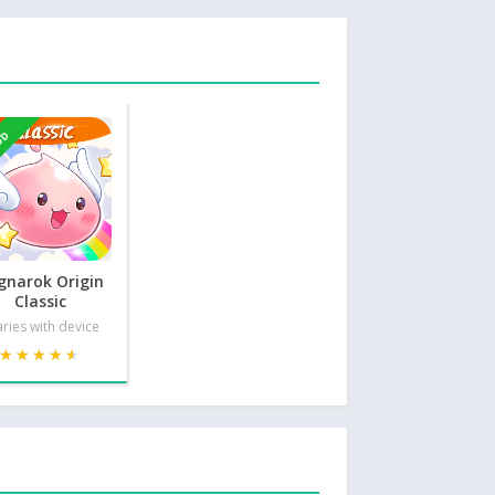
OD
gnarok Origin
Classic
ries with device
★★★★★
★★★★★