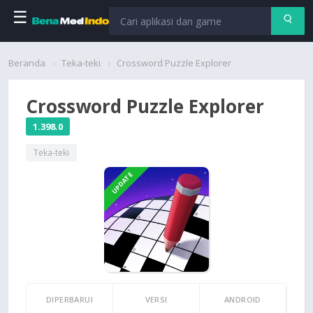
☰
Beranda
Beranda
Teka-teki
Crossword Puzzle Explorer
Aplikasi
Crossword Puzzle Explorer
Permainan
1.398.0
Teka-teki
Cari
UPDATE
DIPERBARUI
VERSI
ANDROID