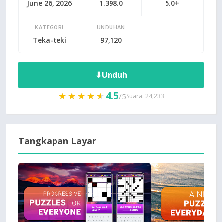
June 26, 2026
1.398.0
5.0+
KATEGORI
UNDUHAN
Teka-teki
97,120
⬇
Unduh
4.5
★★★★★
★★★★★
/5
Suara: 24,233
Tangkapan Layar