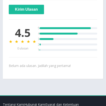
Kirim Ulasan
4.5
5
4
3
★ ★ ★ ★ ★
2
0 ulasan
1
Belum ada ulasan. Jadilah yang pertama!
Tentang Kami
Hubungi Kami
Syarat dan Ketentuan