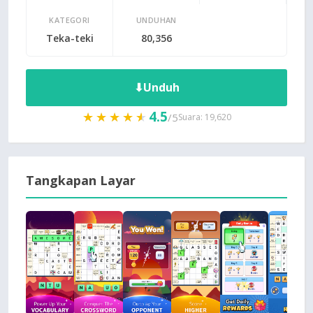
KATEGORI
UNDUHAN
Teka-teki
80,356
⬇
Unduh
4.5
★★★★★
★★★★★
/5
Suara: 19,620
Tangkapan Layar