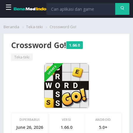
☰
Beranda
Beranda
Teka-teki
Crossword Go!
Aplikasi
Crossword Go!
1.66.0
Permainan
Teka-teki
UPDATE
Cari
DIPERBARUI
VERSI
ANDROID
June 26, 2026
1.66.0
5.0+