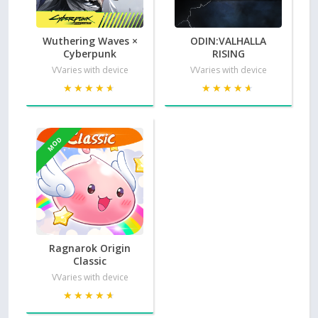
Wuthering Waves ×
ODIN:VALHALLA
Cyberpunk
RISING
VVaries with device
VVaries with device
★★★★★
★★★★★
★★★★★
★★★★★
MOD
Ragnarok Origin
Classic
VVaries with device
★★★★★
★★★★★