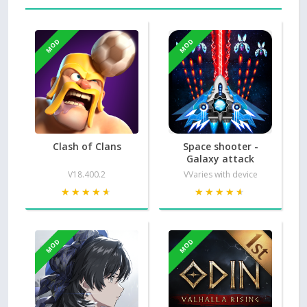
MOD
MOD
Clash of Clans
Space shooter -
Galaxy attack
V18.400.2
VVaries with device
★★★★★
★★★★★
★★★★★
★★★★★
MOD
MOD