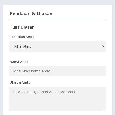
Penilaian & Ulasan
Tulis Ulasan
Penilaian Anda
Nama Anda
Ulasan Anda