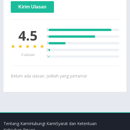
Kirim Ulasan
4.5
5
4
3
★ ★ ★ ★ ★
2
0 ulasan
1
Belum ada ulasan. Jadilah yang pertama!
Tentang Kami
Hubungi Kami
Syarat dan Ketentuan
Kebijakan Privasi