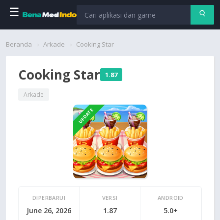
☰
Beranda
Beranda
Arkade
Cooking Star
Aplikasi
Cooking Star
1.87
Permainan
Arkade
UPDATE
Cari
DIPERBARUI
VERSI
ANDROID
June 26, 2026
1.87
5.0+