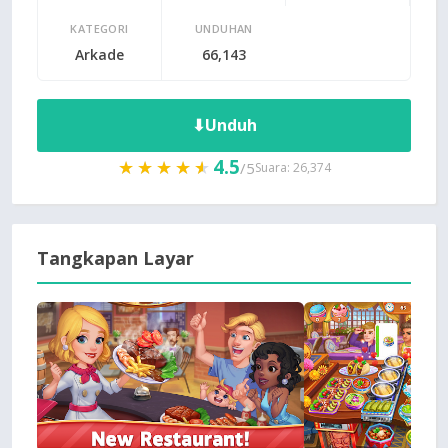
KATEGORI
UNDUHAN
Arkade
66,143
⬇
Unduh
4.5
★★★★★
★★★★★
/5
Suara: 26,374
Tangkapan Layar