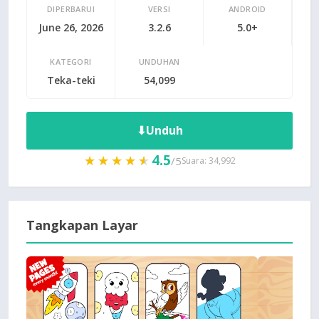
DIPERBARUI
VERSI
ANDROID
June 26, 2026
3.2.6
5.0+
KATEGORI
UNDUHAN
Teka-teki
54,099
⬇
Unduh
4.5
★★★★★
★★★★★
/5
Suara: 34,992
Tangkapan Layar