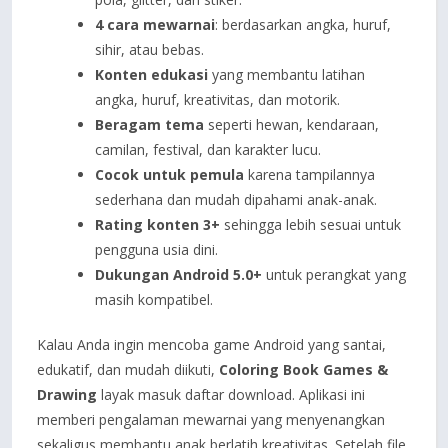
4 cara mewarnai
: berdasarkan angka, huruf,
sihir, atau bebas.
Konten edukasi
yang membantu latihan
angka, huruf, kreativitas, dan motorik.
Beragam tema
seperti hewan, kendaraan,
camilan, festival, dan karakter lucu.
Cocok untuk pemula
karena tampilannya
sederhana dan mudah dipahami anak-anak.
Rating konten 3+
sehingga lebih sesuai untuk
pengguna usia dini.
Dukungan Android 5.0+
untuk perangkat yang
masih kompatibel.
Kalau Anda ingin mencoba game Android yang santai,
edukatif, dan mudah diikuti,
Coloring Book Games &
Drawing
layak masuk daftar download. Aplikasi ini
memberi pengalaman mewarnai yang menyenangkan
sekaligus membantu anak berlatih kreativitas. Setelah file