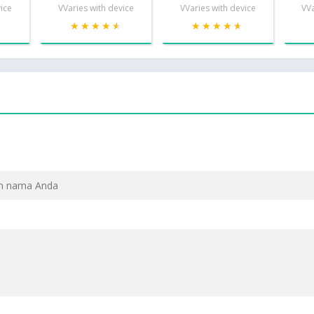
vice
VVaries with device
VVaries with device
VVa
★
★
★★★★★
★★★★★
★★★★★
★★★★★