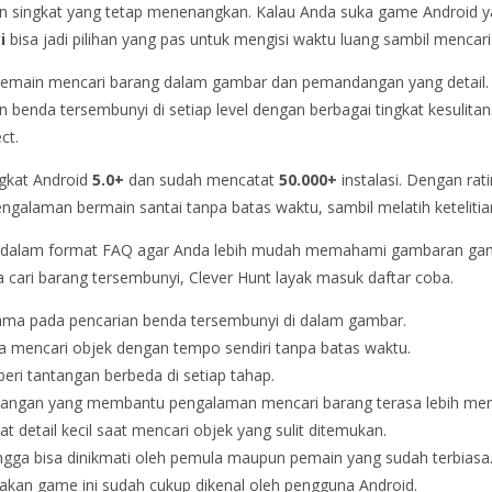
uran singkat yang tetap menenangkan. Kalau Anda suka game Android y
i
bisa jadi pilihan yang pas untuk mengisi waktu luang sambil mencar
pemain mencari barang dalam gambar dan pemandangan yang detail. 
enda tersembunyi di setiap level dengan berbagai tingkat kesulita
ct.
gkat Android
5.0+
dan sudah mencatat
50.000+
instalasi. Dengan rat
ngalaman bermain santai tanpa batas waktu, sambil melatih ketelitia
an dalam format FAQ agar Anda lebih mudah memahami gambaran ga
cari barang tersembunyi, Clever Hunt layak masuk daftar coba.
ma pada pencarian benda tersembunyi di dalam gambar.
a mencari objek dengan tempo sendiri tanpa batas waktu.
ri tantangan berbeda di setiap tahap.
angan yang membantu pengalaman mencari barang terasa lebih men
detail kecil saat mencari objek yang sulit ditemukan.
gga bisa dinikmati oleh pemula maupun pemain yang sudah terbiasa
an game ini sudah cukup dikenal oleh pengguna Android.