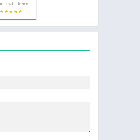
ries with device
★★★★★
★★★★★