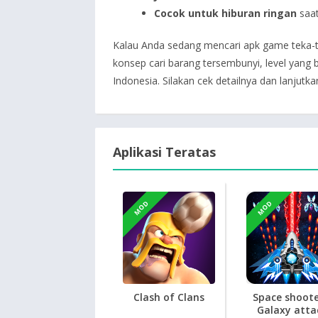
Cocok untuk hiburan ringan
saat
Kalau Anda sedang mencari apk game teka-t
konsep cari barang tersembunyi, level yan
Indonesia. Silakan cek detailnya dan lanjut
Aplikasi Teratas
MOD
MOD
Clash of Clans
Space shoote
Galaxy atta