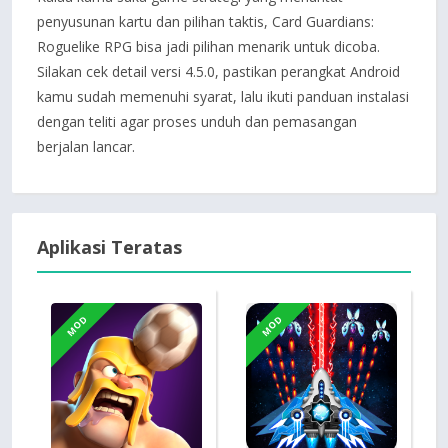
penyusunan kartu dan pilihan taktis, Card Guardians:
Roguelike RPG bisa jadi pilihan menarik untuk dicoba.
Silakan cek detail versi 4.5.0, pastikan perangkat Android
kamu sudah memenuhi syarat, lalu ikuti panduan instalasi
dengan teliti agar proses unduh dan pemasangan
berjalan lancar.
Aplikasi Teratas
MOD
MOD