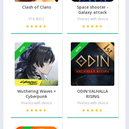
Clash of Clans
Space shooter -
Galaxy attack
V18.400.2
VVaries with device
★★★★★
★★★★★
★★★★★
★★★★★
MOD
MOD
Wuthering Waves ×
ODIN:VALHALLA
Cyberpunk
RISING
VVaries with device
VVaries with device
★★★★★
★★★★★
★★★★★
★★★★★