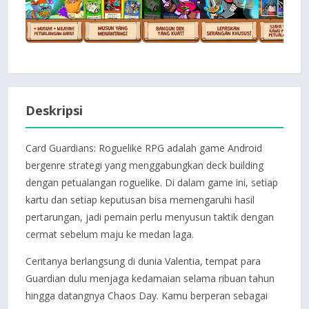
Deskripsi
Card Guardians: Roguelike RPG adalah game Android
bergenre strategi yang menggabungkan deck building
dengan petualangan roguelike. Di dalam game ini, setiap
kartu dan setiap keputusan bisa memengaruhi hasil
pertarungan, jadi pemain perlu menyusun taktik dengan
cermat sebelum maju ke medan laga.
Ceritanya berlangsung di dunia Valentia, tempat para
Guardian dulu menjaga kedamaian selama ribuan tahun
hingga datangnya Chaos Day. Kamu berperan sebagai