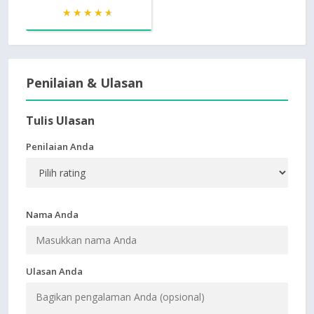
★★★★★
★★★★★
Penilaian & Ulasan
Tulis Ulasan
Penilaian Anda
Nama Anda
Ulasan Anda