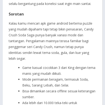
selalu bergantung pada koneksi saat ingin main santai.
Sorotan
Kalau kamu mencari apk game android bertema puzzle
yang mudah dipahami tapi tetap bikin penasaran, Candy
Crush Soda Saga punya banyak variasi mode dan
tantangan. Pengalaman mainnya terasa familiar bagi
penggemar seri Candy Crush, namun tetap punya
identitas sendiri lewat tema soda, gula, dan kue yang
lebih segar.
Game kasual cocokkan 3 dari King dengan tema
manis yang mudah diikuti.
Mode permainan beragam, termasuk Soda,
Beku, Sarang Lebah, dan Selai.
Bisa dimainkan secara offline sesuai keterangan
sumber.
Ada lebih dari 10.000 teka-teki untuk