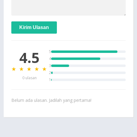
Kirim Ulasan
4.5
5
4
3
★ ★ ★ ★ ★
2
0 ulasan
1
Belum ada ulasan. Jadilah yang pertama!