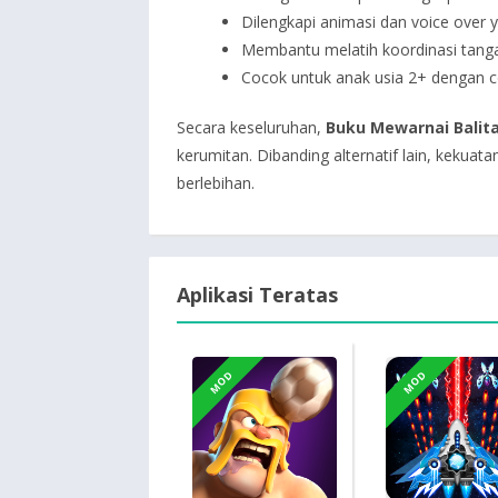
Dilengkapi animasi dan voice over 
Membantu melatih koordinasi tanga
Cocok untuk anak usia 2+ dengan co
Secara keseluruhan,
Buku Mewarnai Balit
kerumitan. Dibanding alternatif lain, kekua
berlebihan.
Aplikasi Teratas
MOD
MOD