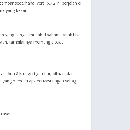
bar sederhana. Versi 6.7.2 ini berjalan di
una yang besar.
atan yang sangat mudah dipahami. Anak bisa
unaan, tampilannya memang dibuat
as. Ada 8 kategori gambar, pilihan alat
a yang mencari apk edukasi ringan sebagai
Eraser.