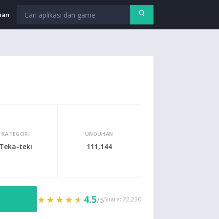
nan
KATEGORI
UNDUHAN
Teka-teki
111,144
4.5
★★★★★
★★★★★
/5
Suara: 22,230