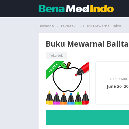
Beranda
Beranda
Teka-teki
Buku Mewarnai Balita
Aplikasi
Buku Mewarnai Balita
Permainan
Teka-teki
UPDATE
Cari
DIPERBARU
June 26, 2