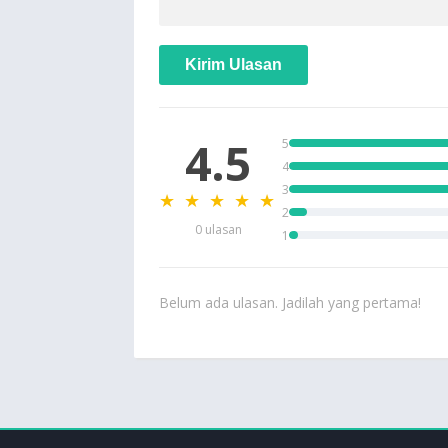
Kirim Ulasan
4.5
5
4
3
★ ★ ★ ★ ★
2
0 ulasan
1
Belum ada ulasan. Jadilah yang pertama!