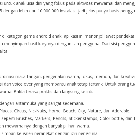
 untuk anak usia dini yang fokus pada aktivitas mewarnai dan menggam
 dengan lebih dari 10.000.000 instalasi, jadi jelas punya basis pengg
r di kategori game android anak, aplikasi ini menonjol lewat pendek
lu menyimpan hasil karyanya dengan izin pengguna. Dari sisi pengg
lita.
ordinasi mata-tangan, pengenalan warna, fokus, memori, dan kreativit
 dan voice over yang membantu anak tetap tertarik. Untuk orang tu
arnai Balita terasa praktis dan langsung ke inti.
, dengan antarmuka yang sangat sederhana.
Places, Circus, Nic-Naks, Home, Beach, City, Nature, dan Adorable.
perti Brushes, Markers, Pencils, Sticker stamps, Color bottle, dan 
n mewarnainya dengan banyak pilihan warna.
isimpan ke galeri perangkat dengan izin pengguna.