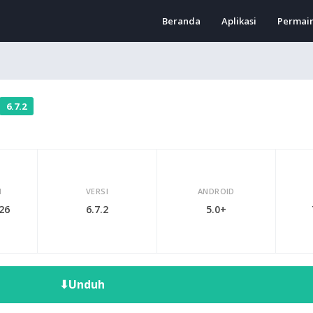
Beranda
Aplikasi
Permai
6.7.2
I
VERSI
ANDROID
026
6.7.2
5.0+
⬇
Unduh