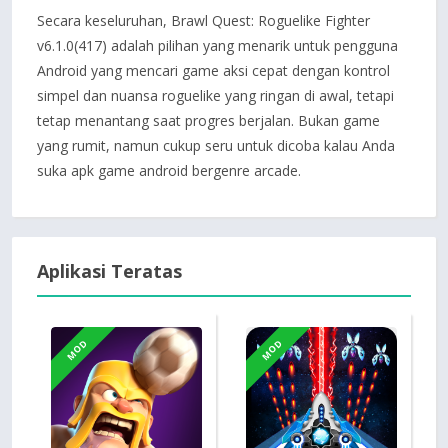
Secara keseluruhan, Brawl Quest: Roguelike Fighter
v6.1.0(417) adalah pilihan yang menarik untuk pengguna
Android yang mencari game aksi cepat dengan kontrol
simpel dan nuansa roguelike yang ringan di awal, tetapi
tetap menantang saat progres berjalan. Bukan game
yang rumit, namun cukup seru untuk dicoba kalau Anda
suka apk game android bergenre arcade.
Aplikasi Teratas
MOD
MOD