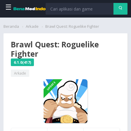
☰
Beranda
Beranda
Arkade
Brawl Quest: Roguelike Fighter
Aplikasi
Brawl Quest: Roguelike
Fighter
Permainan
6.1.0(417)
Cari
Arkade
UPDATE