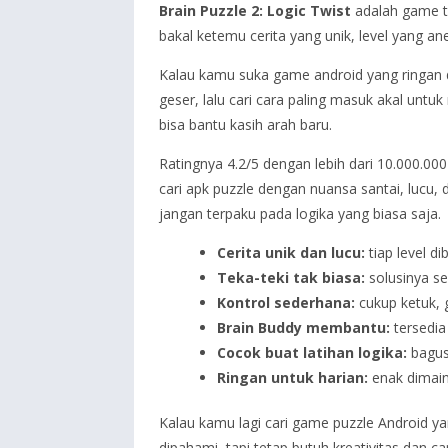
Brain Puzzle 2: Logic Twist
adalah game te
bakal ketemu cerita yang unik, level yang ane
Kalau kamu suka game android yang ringan dima
geser, lalu cari cara paling masuk akal unt
bisa bantu kasih arah baru.
Ratingnya 4.2/5 dengan lebih dari 10.000.00
cari apk puzzle dengan nuansa santai, lucu, 
jangan terpaku pada logika yang biasa saja.
Cerita unik dan lucu:
tiap level d
Teka-teki tak biasa:
solusinya se
Kontrol sederhana:
cukup ketuk, g
Brain Buddy membantu:
tersedia
Cocok buat latihan logika:
bagus 
Ringan untuk harian:
enak dimain
Kalau kamu lagi cari game puzzle Android y
dipahami, tapi tetap butuh kreativitas dan c