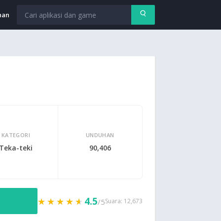
nan
KATEGORI
UNDUHAN
Teka-teki
90,406
4.5
★★★★★
★★★★★
/5
Suara: 12,673