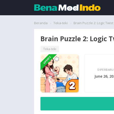
Beranda
Beranda
Teka-teki
Brain Puzzle 2: Logic Twist
Aplikasi
Brain Puzzle 2: Logic T
Permainan
Teka-teki
UPDATE
Cari
DIPERBARU
June 26, 2