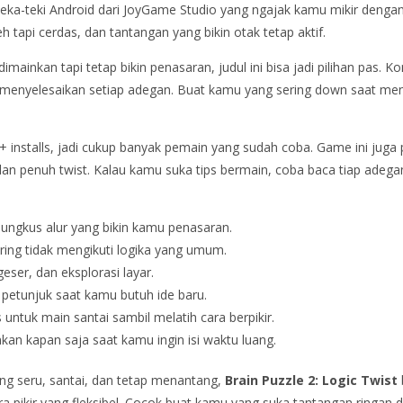
ka-teki Android dari JoyGame Studio yang ngajak kamu mikir dengan c
h tapi cerdas, dan tantangan yang bikin otak tetap aktif.
inkan tapi tetap bikin penasaran, judul ini bisa jadi pilihan pas. Ko
uk menyelesaikan setiap adegan. Buat kamu yang sering down saat me
0+ installs, jadi cukup banyak pemain yang sudah coba. Game ini juga
dan penuh twist. Kalau kamu suka tips bermain, coba baca tiap adegan
ibungkus alur yang bikin kamu penasaran.
ring tidak mengikuti logika yang umum.
eser, dan eksplorasi layar.
 petunjuk saat kamu butuh ide baru.
untuk main santai sambil melatih cara berpikir.
kan kapan saja saat kamu ingin isi waktu luang.
ang seru, santai, dan tetap menantang,
Brain Puzzle 2: Logic Twist
ara pikir yang fleksibel. Cocok buat kamu yang suka tantangan ringan