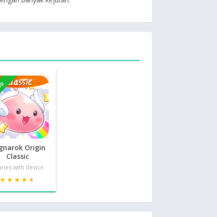
OD
gnarok Origin
Classic
ries with device
★★★★★
★★★★★