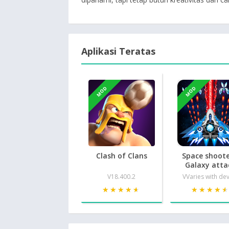
Aplikasi Teratas
MOD
MOD
Clash of Clans
Space shoote
Galaxy atta
V18.400.2
VVaries with de
★★★★★
★★★★★
★★★★
★★★★