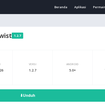
Beranda
Aplikasi
Permai
wist
1.2.7
I
VERSI
ANDROID
026
1.2.7
5.0+
⬇
Unduh