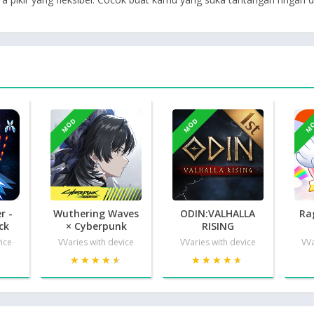
MOD
MOD
M
r -
Wuthering Waves
ODIN:VALHALLA
Ra
ck
× Cyberpunk
RISING
vice
VVaries with device
VVaries with device
VVa
★
★
★★★★★
★★★★★
★★★★★
★★★★★