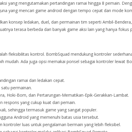
si yang mengutamakan pertandingan ramai hingga 8 pemain. Dengan 
pengguna yang mencari game android dengan tempo cepat dan mode komp
lkan konsep ledakan, duel, dan permainan tim seperti Ambil-Bender
atnya terasa berbeda dari banyak game aksi lain yang hanya fokus 
alah fleksibilitas kontrol. BombSquad mendukung kontroler sederhana
ebih mudah. Ada juga opsi memakai ponsel sebagai kontroler lewat 
andingan ramai dan ledakan cepat.
satu permainan.
era, Hoki-Bom, dan Pertarungan-Mematikan-Epik-Gerakkan-Lambat.
n respons yang cukup kuat dari pemain.
0 kali, sehingga termasuk game yang sangat populer.
ngguna Android yang memenuhi batas usia tersebut.
kontroler luas untuk pengalaman bermain yang lebih fleksibel.
 sebagai kontroler melalui aplikasi BombSquad Remote.