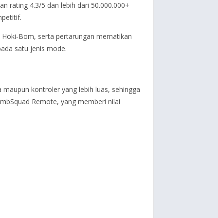
rating 4.3/5 dan lebih dari 50.000.000+
etitif.
a, Hoki-Bom, serta pertarungan mematikan
pada satu jenis mode.
 maupun kontroler yang lebih luas, sehingga
BombSquad Remote, yang memberi nilai