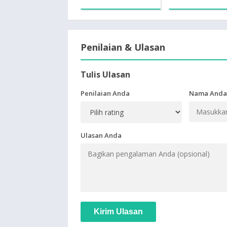
Penilaian & Ulasan
Tulis Ulasan
Penilaian Anda
Nama Anda
Ulasan Anda
Kirim Ulasan