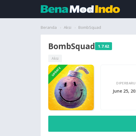
Beranda
Beranda
Aksi
BombSquad
Aplikasi
BombSquad
1.7.62
Permainan
Aksi
UPDATE
Cari
DIPERBARU
June 25, 2