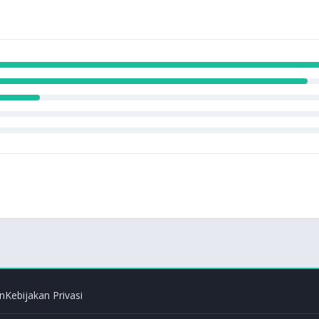
n
Kebijakan Privasi