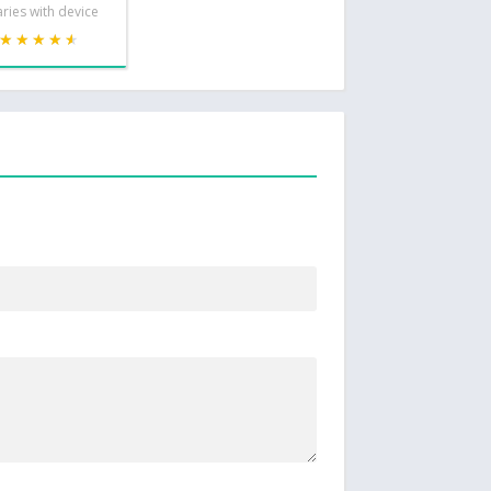
ries with device
★★★★★
★★★★★