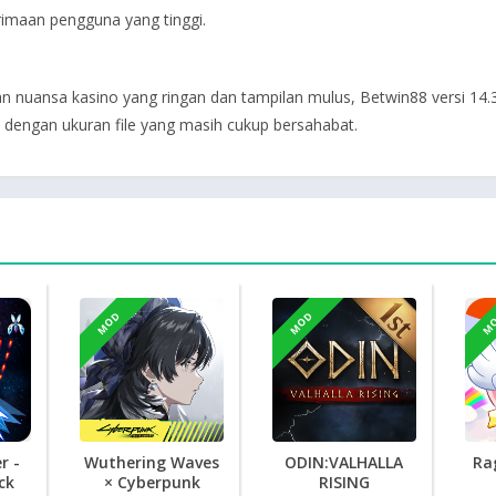
erimaan pengguna yang tinggi.
nuansa kasino yang ringan dan tampilan mulus, Betwin88 versi 14.3 p
, dengan ukuran file yang masih cukup bersahabat.
MOD
MOD
M
r -
Wuthering Waves
ODIN:VALHALLA
Ra
ck
× Cyberpunk
RISING