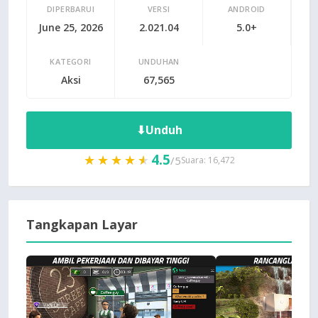
DIPERBARUI
VERSI
ANDROID
June 25, 2026
2.021.04
5.0+
KATEGORI
UNDUHAN
Aksi
67,565
⬇
Unduh
4.5
★★★★★
★★★★★
/5
Suara: 16,472
Tangkapan Layar