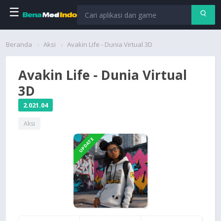
☰
Beranda
Beranda
Aksi
Avakin Life - Dunia Virtual 3D
Aplikasi
Avakin Life - Dunia Virtual
3D
Permainan
2.021.04
Cari
Aksi
UPDATE