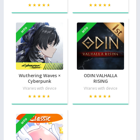
★★★★★
★★★★★
★★★★★
★★★★★
MOD
MOD
Wuthering Waves ×
ODIN:VALHALLA
Cyberpunk
RISING
VVaries with device
VVaries with device
★★★★★
★★★★★
★★★★★
★★★★★
MOD