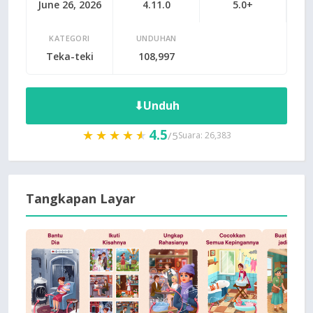
June 26, 2026
4.11.0
5.0+
KATEGORI
UNDUHAN
Teka-teki
108,997
⬇
Unduh
4.5
★★★★★
★★★★★
/5
Suara: 26,383
Tangkapan Layar