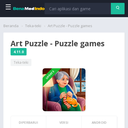
☰
Beranda
Beranda
Teka-teki
Art Puzzle - Puzzle games
Aplikasi
Art Puzzle - Puzzle games
Permainan
4.11.0
Teka-teki
Cari
UPDATE
DIPERBARUI
VERSI
ANDROID