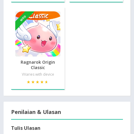
MOD
Ragnarok Origin
Classic
VVaries with device
★★★★★
★★★★★
Penilaian & Ulasan
Tulis Ulasan