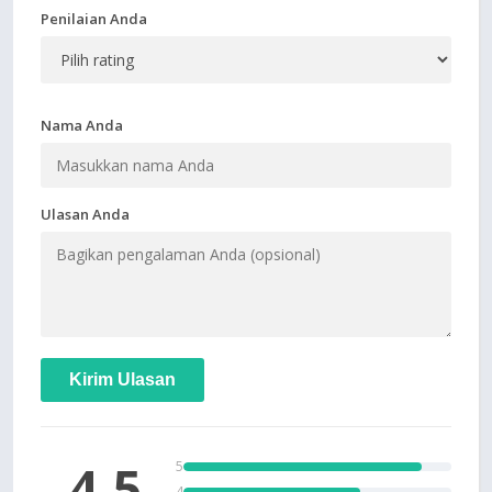
Penilaian Anda
Nama Anda
Ulasan Anda
Kirim Ulasan
4.5
5
4