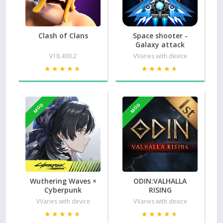
Clash of Clans
Space shooter -
Galaxy attack
V18.400.2
VVaries with device
★★★★★
★★★★★
★★★★★
★★★★★
MOD
MOD
Wuthering Waves ×
ODIN:VALHALLA
Cyberpunk
RISING
VVaries with device
VVaries with device
★★★★★
★★★★★
★★★★★
★★★★★