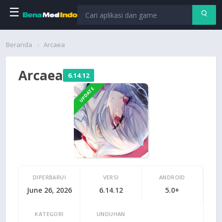
☰
Beranda
Beranda
Arcaea
Aplikasi
Arcaea
6.14.12
Permainan
UPDATE
Cari
DIPERBARUI
VERSI
ANDROID
June 26, 2026
6.14.12
5.0+
KATEGORI
UNDUHAN