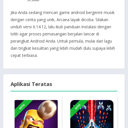
Jika Anda sedang mencari game android bergenre musik
dengan cerita yang unik, Arcaea layak dicoba. Silakan
unduh versi 6.14.12, lalu ikuti panduan instalasi dengan
teliti agar proses pemasangan berjalan lancar di
perangkat Android Anda. Untuk pemula, mulai dari lagu
dan tingkat kesulitan yang lebih mudah dulu supaya lebih
cepat terbiasa.
Aplikasi Teratas
MOD
MOD