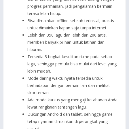
progres permainan, jadi pengalaman bermain
terasa lebih hidup.
Bisa dimainkan offline setelah terinstal, praktis
untuk dimainkan kapan saja tanpa internet.
Lebih dari 350 lagu dari lebih dari 200 artis,
memberi banyak pilihan untuk latihan dan
hiburan.
Tersedia 3 tingkat kesulitan ritme pada setiap
lagu, sehingga pemula bisa mulai dari level yang
lebih mudah.
Mode daring waktu nyata tersedia untuk
berhadapan dengan pemain lain dan melihat
skor teman.
Ada mode kursus yang menguji ketahanan Anda
lewat rangkaian tantangan lagu.
Dukungan Android dan tablet, sehingga game
tetap nyaman dimainkan di perangkat yang
sesuai.