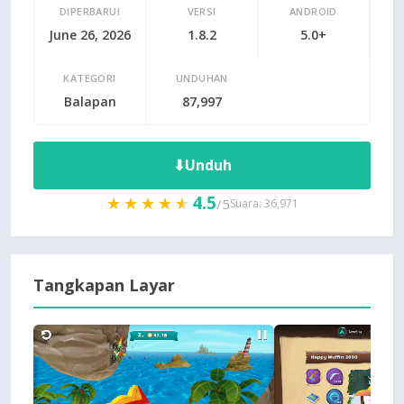
DIPERBARUI
VERSI
ANDROID
June 26, 2026
1.8.2
5.0+
KATEGORI
UNDUHAN
Balapan
87,997
⬇
Unduh
4.5
★★★★★
★★★★★
/5
Suara: 36,971
Tangkapan Layar