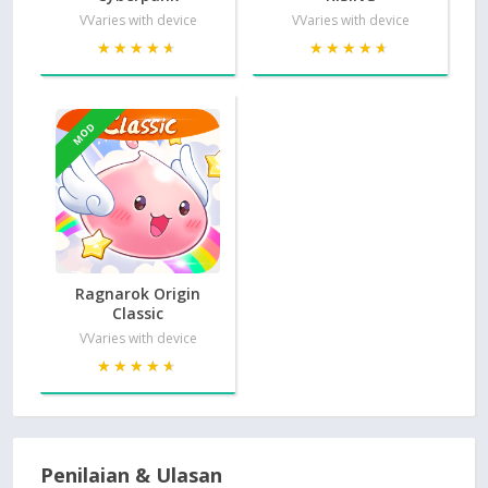
VVaries with device
VVaries with device
★★★★★
★★★★★
★★★★★
★★★★★
MOD
Ragnarok Origin
Classic
VVaries with device
★★★★★
★★★★★
Penilaian & Ulasan