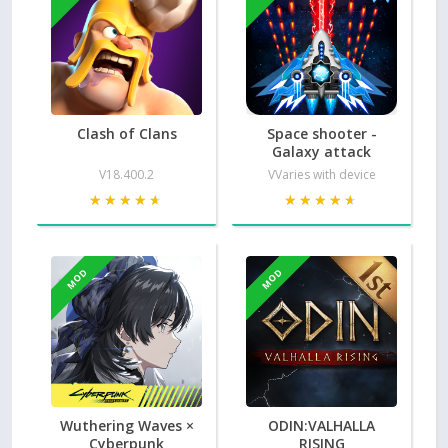
Clash of Clans
Space shooter -
Galaxy attack
V18.400.2
VVaries with device
★★★★★
★★★★★
★★★★★
★★★★★
MOD
MOD
Wuthering Waves ×
ODIN:VALHALLA
Cyberpunk
RISING