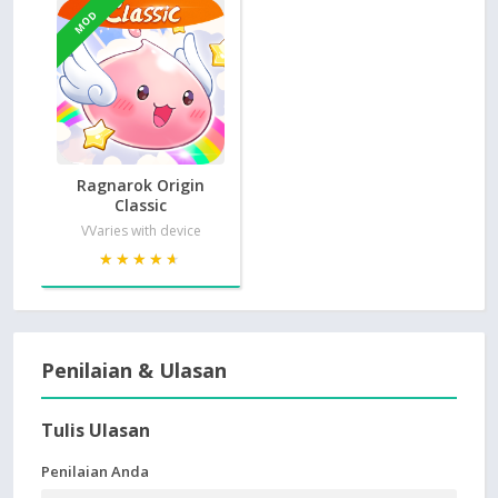
MOD
Ragnarok Origin
Classic
VVaries with device
★★★★★
★★★★★
Penilaian & Ulasan
Tulis Ulasan
Penilaian Anda