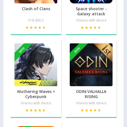
Clash of Clans
Space shooter -
Galaxy attack
V18.400.2
VVaries with device
★★★★★
★★★★★
★★★★★
★★★★★
MOD
MOD
Wuthering Waves ×
ODIN:VALHALLA
Cyberpunk
RISING
VVaries with device
VVaries with device
★★★★★
★★★★★
★★★★★
★★★★★