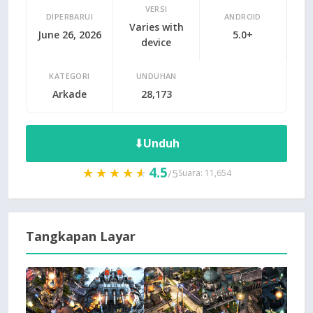
VERSI
DIPERBARUI
ANDROID
Varies with
June 26, 2026
5.0+
device
KATEGORI
UNDUHAN
Arkade
28,173
⬇
Unduh
4.5
★★★★★
★★★★★
/5
Suara: 11,654
Tangkapan Layar