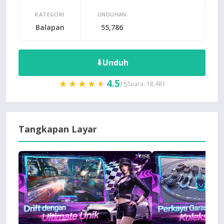
KATEGORI
UNDUHAN
Balapan
55,786
⬇
Unduh
4.5
★★★★★
★★★★★
/5
Suara: 18,481
Tangkapan Layar