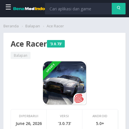
☰
Beranda
Beranda
Balapan
Ace Racer
Aplikasi
Ace Racer
'3.0.73'
Permainan
Balapan
UPDATE
Cari
DIPERBARUI
VERSI
ANDROID
June 26, 2026
'3.0.73'
5.0+