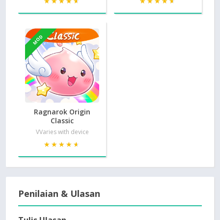
★★★★★
★★★★★
★★★★★
★★★★★
MOD
Ragnarok Origin
Classic
VVaries with device
★★★★★
★★★★★
Penilaian & Ulasan