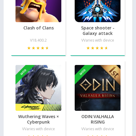
Clash of Clans
Space shooter -
Galaxy attack
V18.400.2
VVaries with device
★★★★★
★★★★★
★★★★★
★★★★★
MOD
MOD
Wuthering Waves ×
ODIN:VALHALLA
Cyberpunk
RISING
VVaries with device
VVaries with device