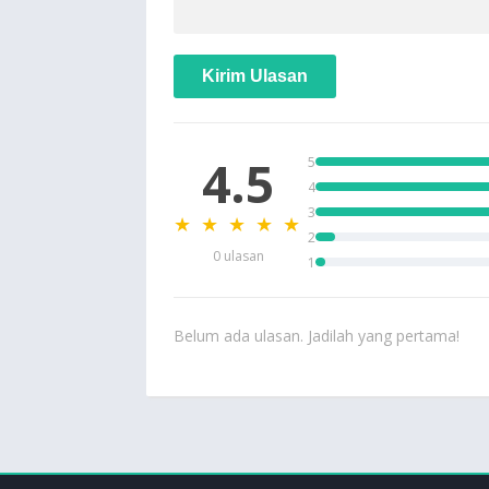
Kirim Ulasan
4.5
5
4
3
★ ★ ★ ★ ★
2
0 ulasan
1
Belum ada ulasan. Jadilah yang pertama!