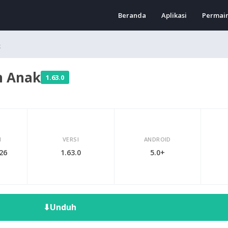
Beranda
Aplikasi
Permai
k
n Anak
1.63.0
I
VERSI
ANDROID
026
1.63.0
5.0+
⬇
Unduh