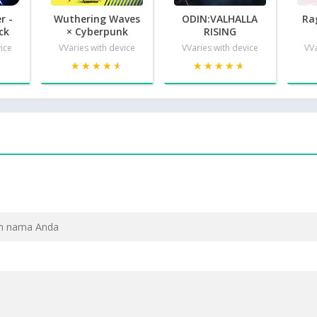
r -
Wuthering Waves
ODIN:VALHALLA
Ra
ck
× Cyberpunk
RISING
vice
VVaries with device
VVaries with device
VVa
★
★
★★★★★
★★★★★
★★★★★
★★★★★