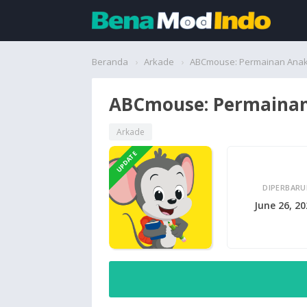
Beranda
Beranda
Arkade
ABCmouse: Permainan Ana
Aplikasi
ABCmouse: Permaina
Permainan
Arkade
UPDATE
Cari
DIPERBARU
June 26, 2