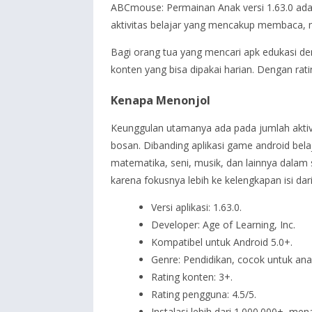
ABCmouse: Permainan Anak versi 1.63.0 adal
aktivitas belajar yang mencakup membaca, ma
Bagi orang tua yang mencari apk edukasi de
konten yang bisa dipakai harian. Dengan rat
Kenapa Menonjol
Keunggulan utamanya ada pada jumlah aktivit
bosan. Dibanding aplikasi game android be
matematika, seni, musik, dan lainnya dalam 
karena fokusnya lebih ke kelengkapan isi da
Versi aplikasi: 1.63.0.
Developer: Age of Learning, Inc.
Kompatibel untuk Android 5.0+.
Genre: Pendidikan, cocok untuk anak
Rating konten: 3+.
Rating pengguna: 4.5/5.
Instalasi lebih dari 1.000.000+, me