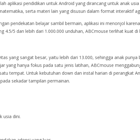
ah aplikasi pendidikan untuk Android yang dirancang untuk anak usi
tematika, serta materi lain yang disusun dalam format interaktif aga
ngan pendekatan belajar sambil bermain, aplikasi ini menonjol kare
ing 4.5/5 dan lebih dari 1.000.000 unduhan, ABCmouse terlihat kuat di
as yang sangat besar, yaitu lebih dari 13.000, sehingga anak punya 
lajar yang hanya fokus pada satu jenis latihan, ABCmouse menggabu
satu tempat. Untuk kebutuhan down dan instal harian di perangkat Andr
ripada sekadar tampilan permainan.
 usia dini.
nandakan adopsi yang luas.