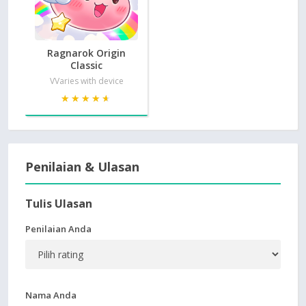
Ragnarok Origin
Classic
VVaries with device
★★★★★
★★★★★
Penilaian & Ulasan
Tulis Ulasan
Penilaian Anda
Nama Anda