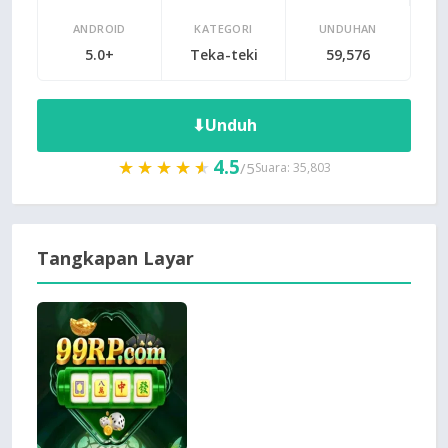
ANDROID
KATEGORI
UNDUHAN
5.0+
Teka-teki
59,576
⬇
Unduh
4.5
★★★★★
★★★★★
/5
Suara: 35,803
Tangkapan Layar