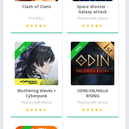
Clash of Clans
Space shooter -
Galaxy attack
V18.400.2
VVaries with device
★★★★★
★★★★★
★★★★★
★★★★★
MOD
MOD
Wuthering Waves ×
ODIN:VALHALLA
Cyberpunk
RISING
VVaries with device
VVaries with device
★★★★★
★★★★★
★★★★★
★★★★★