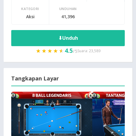
KATEGORI
UNDUHAN
Aksi
41,396
⬇
Unduh
4.5
★★★★★
★★★★★
/5
Suara: 23,589
Tangkapan Layar