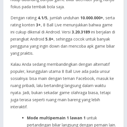
fokus pada tembak bola saja.
Dengan rating
4.1/5
, jumlah unduhan
10.000.000+
, serta
rating konten
3+
, 8 Ball Live menunjukkan bahwa game
ini cukup dikenal di Android. Versi
3.20.3189
ini berjalan di
perangkat Android
5.0+
, sehingga cocok untuk banyak
pengguna yang ingin down dan mencoba apk game biliar
yang praktis.
Kalau Anda sedang membandingkan dengan alternatif
populer, keunggulan utama 8 Ball Live ada pada unsur
sosialnya: bisa main dengan teman Facebook, masuk ke
ruang pribadi, lalu bertanding langsung dalam waktu
nyata. Jadi, bukan sekadar game olahraga biasa, tetapi
juga terasa seperti ruang main bareng yang lebih
interaktif.
Mode multipemain 1 lawan 1
untuk
pertandingan biliar langsung dengan pemain lain.