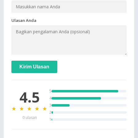
Ulasan Anda
Kirim Ulasan
4.5
5
4
3
★ ★ ★ ★ ★
2
0 ulasan
1