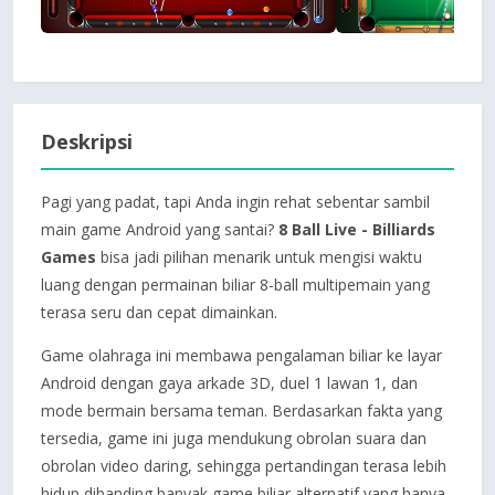
Deskripsi
Pagi yang padat, tapi Anda ingin rehat sebentar sambil
main game Android yang santai?
8 Ball Live - Billiards
Games
bisa jadi pilihan menarik untuk mengisi waktu
luang dengan permainan biliar 8-ball multipemain yang
terasa seru dan cepat dimainkan.
Game olahraga ini membawa pengalaman biliar ke layar
Android dengan gaya arkade 3D, duel 1 lawan 1, dan
mode bermain bersama teman. Berdasarkan fakta yang
tersedia, game ini juga mendukung obrolan suara dan
obrolan video daring, sehingga pertandingan terasa lebih
hidup dibanding banyak game biliar alternatif yang hanya