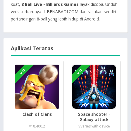
kuat,
8 Ball Live - Billiards Games
layak dicoba. Unduh
versi terbarunya di BENABADI.COM dan rasakan sendiri
pertandingan 8-ball yang lebih hidup di Android.
Aplikasi Teratas
MOD
MOD
Clash of Clans
Space shooter -
Galaxy attack
V18.400.2
VVaries with device