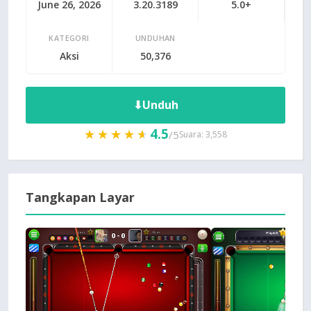
June 26, 2026
3.20.3189
5.0+
KATEGORI
UNDUHAN
Aksi
50,376
⬇
Unduh
4.5
★★★★★
★★★★★
/5
Suara: 3,558
Tangkapan Layar