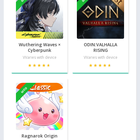
Wuthering Waves ×
ODIN:VALHALLA
Cyberpunk
RISING
VVaries with device
VVaries with device
★★★★★
★★★★★
★★★★★
★★★★★
MOD
Ragnarok Origin