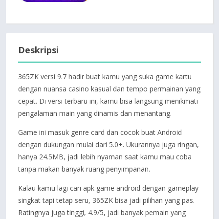
Deskripsi
365ZK versi 9.7 hadir buat kamu yang suka game kartu
dengan nuansa casino kasual dan tempo permainan yang
cepat. Di versi terbaru ini, kamu bisa langsung menikmati
pengalaman main yang dinamis dan menantang.
Game ini masuk genre card dan cocok buat Android
dengan dukungan mulai dari 5.0+. Ukurannya juga ringan,
hanya 24.5MB, jadi lebih nyaman saat kamu mau coba
tanpa makan banyak ruang penyimpanan.
Kalau kamu lagi cari apk game android dengan gameplay
singkat tapi tetap seru, 365ZK bisa jadi pilihan yang pas.
Ratingnya juga tinggi, 4.9/5, jadi banyak pemain yang