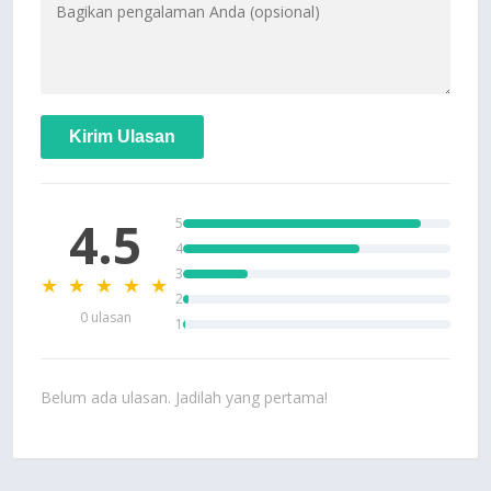
Kirim Ulasan
4.5
5
4
3
★ ★ ★ ★ ★
2
0 ulasan
1
Belum ada ulasan. Jadilah yang pertama!