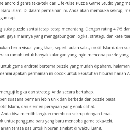
e android genre teka-teki dari LifePulse Puzzle Game Studio yang 
Baru Islam. Di dalam permainan ini, Anda akan membuka sekrup, me
gan rapi.
suka puzzle santai tetapi tetap menantang. Dengan rating 4.7/5 dan l
 gaya mainnya yang menggabungkan logika, strategi, dan ketelitia
n tema visual yang khas, seperti bulan sabit, motif Islami, dan su
terasa ramah untuk banyak kalangan yang ingin mencoba puzzle yang 
 untuk game android bertema puzzle yang mudah dipahami, halaman
isa menilai apakah permainan ini cocok untuk kebutuhan hiburan hari
enguji logika dan strategi Anda secara bertahap.
i suasana bermain lebih unik dan berbeda dari puzzle biasa.
otif Islami, dan elemen perayaan yang enak dilihat.
ar Anda bisa memilih langkah membuka sekrup dengan tepat.
ok untuk pengguna baru yang baru mencoba game teka-teki.
nan terasa pas untuk hiburan singkat di waktu luang.