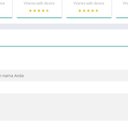
vice
VVaries with device
VVaries with device
VVa
★
★
★★★★★
★★★★★
★★★★★
★★★★★