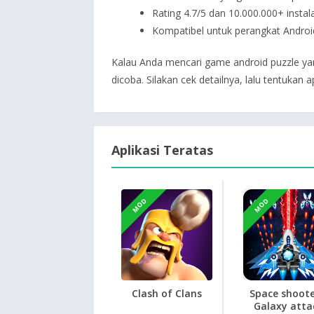
Rating 4.7/5 dan 10.000.000+ instal
Kompatibel untuk perangkat Android
Kalau Anda mencari game android puzzle yan
dicoba. Silakan cek detailnya, lalu tentukan
Aplikasi Teratas
MOD
MOD
Clash of Clans
Space shoote
Galaxy atta