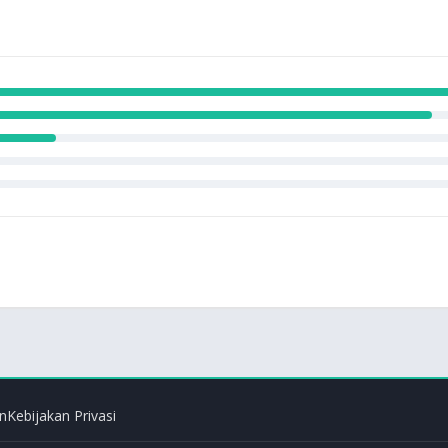
n
Kebijakan Privasi