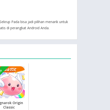
krup Pada bisa jadi pilihan menarik untuk
atis di perangkat Android Anda.
OD
gnarok Origin
Classic